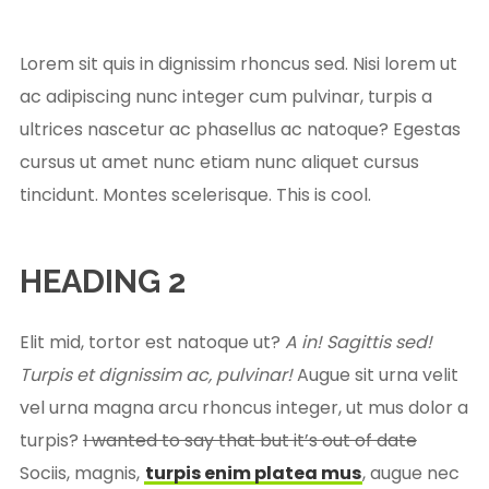
Lorem sit quis in dignissim rhoncus sed. Nisi lorem ut
ac adipiscing nunc integer cum pulvinar, turpis a
ultrices nascetur ac phasellus ac natoque? Egestas
cursus ut amet nunc etiam nunc aliquet cursus
tincidunt. Montes scelerisque. This is cool.
HEADING 2
Elit mid, tortor est natoque ut?
A in! Sagittis sed!
Turpis et dignissim ac, pulvinar!
Augue sit urna velit
vel urna magna arcu rhoncus integer, ut mus dolor a
turpis?
I wanted to say that but it’s out of date
Sociis, magnis,
turpis enim platea mus
, augue nec